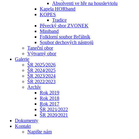
Absolventi ve hře na housle⁄violu
Kapela HORband
KOPES
Tradice
Pěvecký sbor ZVONEK
Miniband
Folklorní soubor Brčálník
Soubor dechových nástrojů
Taneční obor
Výtvarný obor
Galerie
ŠR 2025⁄2026
ŠR 2024⁄2025
ŠR 2023⁄2024
ŠR 2022⁄2023
Archív
Rok 2019
Rok 2018
Rok 2017
ŠR 2021⁄2022
ŠR 2020⁄2021
Dokumenty
Kontakt
Napište nám