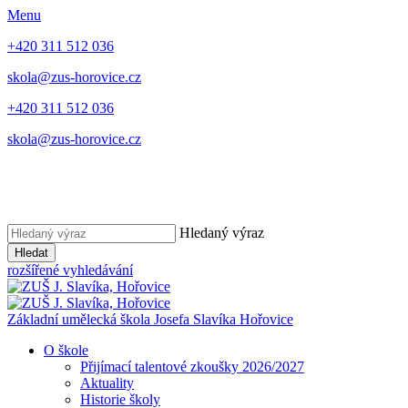
Menu
+420 311 512 036
skola@zus-horovice.cz
+420 311 512 036
skola@zus-horovice.cz
Hledaný výraz
Hledat
rozšířené vyhledávání
Základní umělecká škola Josefa Slavíka Hořovice
O škole
Přijímací talentové zkoušky 2026/2027
Aktuality
Historie školy