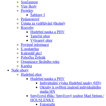
Současnost
Vize školy
Projekty
Šablony I
Pedagogové
Úplata za vzdělávání (školné)
Rozvrhy
Hudební nauka a PHV
Taneční obor
Výtvarný obor
Povinné informace
E-podatelna
Kalendář akcí
Pobočka Žebrák
Organizace školního roku
Kariéra
Naše obory
Hudební obor
Hudební nauka a PHV
Individuální výuka Hudební nauky (HN)
Okruhy k ověření znalostí individuálního
studia HN
Smyčcová třída ⁄ Smyčcový soubor Mad Strings ⁄
HOUSLENKY
Fotografie