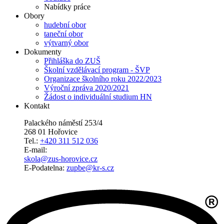
Nabídky práce
Obory
hudební obor
taneční obor
výtvarný obor
Dokumenty
Přihláška do ZUŠ
Školní vzdělávací program - ŠVP
Organizace školního roku 2022/2023
Výroční zpráva 2020/2021
Žádost o individuální studium HN
Kontakt
Palackého náměstí 253/4
268 01 Hořovice
Tel.:
+420 311 512 036
E-mail:
skola@zus-horovice.cz
E-Podatelna:
zupbe@kr-s.cz