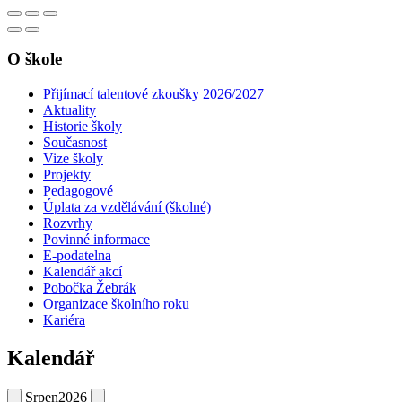
O škole
Přijímací talentové zkoušky 2026/2027
Aktuality
Historie školy
Současnost
Vize školy
Projekty
Pedagogové
Úplata za vzdělávání (školné)
Rozvrhy
Povinné informace
E-podatelna
Kalendář akcí
Pobočka Žebrák
Organizace školního roku
Kariéra
Kalendář
Srpen
2026