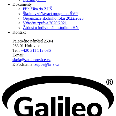
Dokumenty
Přihláška do ZUŠ
Školní vzdělávací program - ŠVP
Organizace školního roku 2022/2023
Výroční zpráva 2020/2021
Žádost o individuální studium HN
Kontakt
Palackého náměstí 253/4
268 01 Hořovice
Tel.:
+420 311 512 036
E-mail:
skola@zus-horovice.cz
E-Podatelna:
zupbe@kr-s.cz