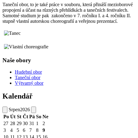
Taneční obor, to je také práce v souboru, která přináší mezioborové
propojení a účast na různých přehlídkách a tanečních festivalech.
Samotné studium je pak zakončeno v 7. ročníku I. a 4. ročníku II.
stupně vlastní autorskou choreografií a veřejnou prezentací.
Naše obory
Hudební obor
Taneční obor
Výtvarný obor
Kalendář
Srpen
2026
Po
Út
St
Čt
Pá
So
Ne
27
28
29
30
31
1
2
3
4
5
6
7
8
9
10
11
12
13
14
15
16