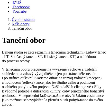
IZUŠ
Faceboook
YouTube
Úvodní stránka
Naše obory
Taneční obor
Taneční obor
Během studia se žáci seznámí s tanečními technikami (Lidový tanec
- LT, Současný tanec - ST, Klasický tanec - KT) a nahlédnou
do procesu tvorby.
V tanečním oboru pracujeme na vyvážené výchově a vzdělání
s ohledem na zdravý vývoj dítěte nejen po stránce tělesné, ale
i po stránce duševní. Klademe důraz na rozvoj vnímání (recepce)
a hodnocení (reflexe) tance jako jevištního celku a podnícení
osobitého pohybového projevu. Naším dalších cílem je vést žáky
k vědomé potřebě a důležitosti kultury, coby přirozeného bohatství
osobnosti. V neposlední řadě se snažíme otevřít žákům cestu tance,
jako možnost sebevyjádření a přenést si tak pohyb-tanec do svého
života.