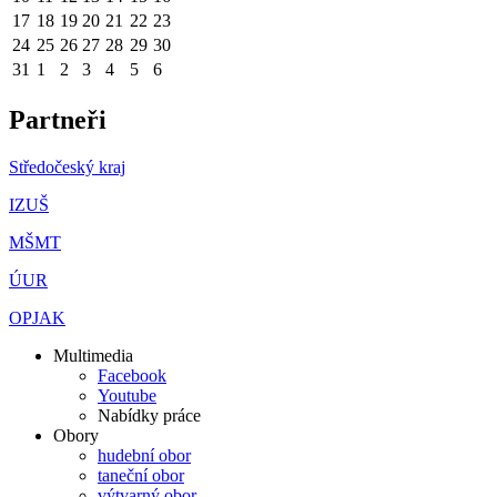
17
18
19
20
21
22
23
24
25
26
27
28
29
30
31
1
2
3
4
5
6
Partneři
Středočeský kraj
IZUŠ
MŠMT
ÚUR
OPJAK
Multimedia
Facebook
Youtube
Nabídky práce
Obory
hudební obor
taneční obor
výtvarný obor