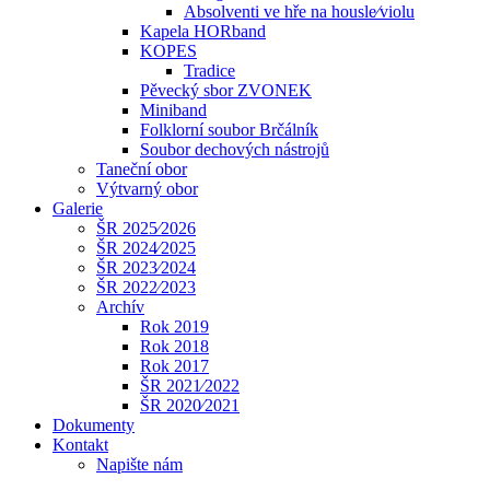
Absolventi ve hře na housle⁄violu
Kapela HORband
KOPES
Tradice
Pěvecký sbor ZVONEK
Miniband
Folklorní soubor Brčálník
Soubor dechových nástrojů
Taneční obor
Výtvarný obor
Galerie
ŠR 2025⁄2026
ŠR 2024⁄2025
ŠR 2023⁄2024
ŠR 2022⁄2023
Archív
Rok 2019
Rok 2018
Rok 2017
ŠR 2021⁄2022
ŠR 2020⁄2021
Dokumenty
Kontakt
Napište nám