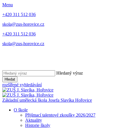
Menu
+420 311 512 036
skola@zus-horovice.cz
+420 311 512 036
skola@zus-horovice.cz
Hledaný výraz
Hledat
rozšířené vyhledávání
Základní umělecká škola Josefa Slavíka Hořovice
O škole
Přijímací talentové zkoušky 2026/2027
Aktuality
Historie školy