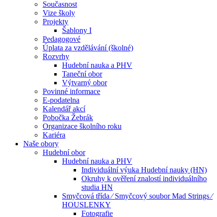
Současnost
Vize školy
Projekty
Šablony I
Pedagogové
Úplata za vzdělávání (školné)
Rozvrhy
Hudební nauka a PHV
Taneční obor
Výtvarný obor
Povinné informace
E-podatelna
Kalendář akcí
Pobočka Žebrák
Organizace školního roku
Kariéra
Naše obory
Hudební obor
Hudební nauka a PHV
Individuální výuka Hudební nauky (HN)
Okruhy k ověření znalostí individuálního
studia HN
Smyčcová třída ⁄ Smyčcový soubor Mad Strings ⁄
HOUSLENKY
Fotografie