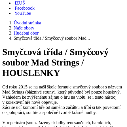
IZUŠ
Faceboook
YouTube
Úvodní stránka
Naše obory
Hudební obor
Smyčcová třída / Smyčcový soubor Mad...
Smyčcová třída / Smyčcový
soubor Mad Strings /
HOUSLENKY
Od roku 2015 se na naší škole formuje smyčcový soubor s názvem
Mad Strings (bláznivé struny), který původně byl pouze houslový.
Vzhledem ke zvýšenému zájmu o hru na violu, se i tento nástroj
v kolektivní hře nově objevuje.
Žáci se učí komorní hře od samého začátku a tříbí si tak povědomí
o spolupráci, souhře a společné tvorbě krásné hudby.
V repertoáru jsou zařazeny skladby renesančních, barokních,