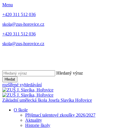
Menu
+420 311 512 036
skola@zus-horovice.cz
+420 311 512 036
skola@zus-horovice.cz
Hledaný výraz
Hledat
rozšířené vyhledávání
Základní umělecká škola Josefa Slavíka Hořovice
O škole
Přijímací talentové zkoušky 2026/2027
Aktuality
Historie školy