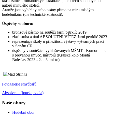
klasicistních, romantických skladatelů, ale i těch soudobých či
autorů minulého století.
Aranže jsou vybírány nebo psány přímo na míru mladým
hudebníkům (dle technické zdatnosti).
Úspěchy souboru:
bronzové pásmo na soutěži Jarní petrklíč 2019
zlatá stuha a titul ABSOLUTNÍ VÍTĚZ Jarní petrklíč 2023
reprezentace školy u příležitosti výstavy výtvarných prací
v Senátu ČR
úspěchy v soutěžích vyhlašovaných MŠMT - Komorní hra
s převahou smyčc. nástrojů (Krajské kolo Mladá
Boleslav 2023 - 2. a 3. místo)
Fotogalerie smyčcařů
Absolventi (housle, viola)
Naše obory
Hudební obor