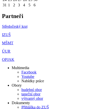
31
1
2
3
4
5
6
Partneři
Středočeský kraj
IZUŠ
MŠMT
ÚUR
OPJAK
Multimedia
Facebook
Youtube
Nabídky práce
Obory
hudební obor
taneční obor
výtvarný obor
Dokumenty
Přihláška do ZUŠ