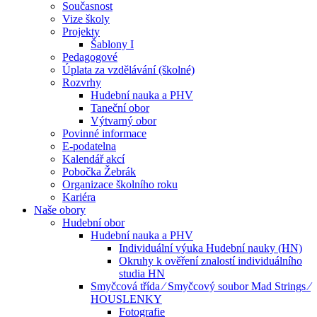
Současnost
Vize školy
Projekty
Šablony I
Pedagogové
Úplata za vzdělávání (školné)
Rozvrhy
Hudební nauka a PHV
Taneční obor
Výtvarný obor
Povinné informace
E-podatelna
Kalendář akcí
Pobočka Žebrák
Organizace školního roku
Kariéra
Naše obory
Hudební obor
Hudební nauka a PHV
Individuální výuka Hudební nauky (HN)
Okruhy k ověření znalostí individuálního
studia HN
Smyčcová třída ⁄ Smyčcový soubor Mad Strings ⁄
HOUSLENKY
Fotografie