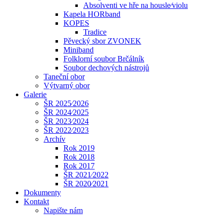
Absolventi ve hře na housle⁄violu
Kapela HORband
KOPES
Tradice
Pěvecký sbor ZVONEK
Miniband
Folklorní soubor Brčálník
Soubor dechových nástrojů
Taneční obor
Výtvarný obor
Galerie
ŠR 2025⁄2026
ŠR 2024⁄2025
ŠR 2023⁄2024
ŠR 2022⁄2023
Archív
Rok 2019
Rok 2018
Rok 2017
ŠR 2021⁄2022
ŠR 2020⁄2021
Dokumenty
Kontakt
Napište nám