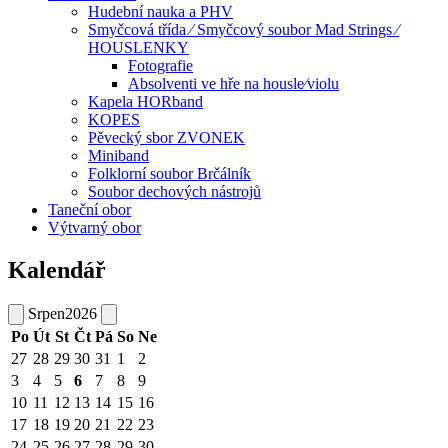
Hudební nauka a PHV
Smyčcová třída ⁄ Smyčcový soubor Mad Strings ⁄
HOUSLENKY
Fotografie
Absolventi ve hře na housle⁄violu
Kapela HORband
KOPES
Pěvecký sbor ZVONEK
Miniband
Folklorní soubor Brčálník
Soubor dechových nástrojů
Taneční obor
Výtvarný obor
Kalendář
Srpen
2026
Po
Út
St
Čt
Pá
So
Ne
27
28
29
30
31
1
2
3
4
5
6
7
8
9
10
11
12
13
14
15
16
17
18
19
20
21
22
23
24
25
26
27
28
29
30