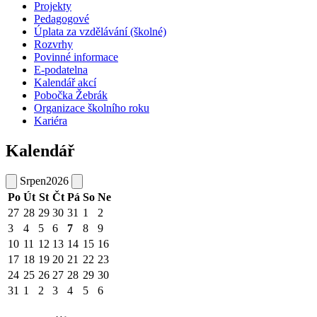
Projekty
Pedagogové
Úplata za vzdělávání (školné)
Rozvrhy
Povinné informace
E-podatelna
Kalendář akcí
Pobočka Žebrák
Organizace školního roku
Kariéra
Kalendář
Srpen
2026
Po
Út
St
Čt
Pá
So
Ne
27
28
29
30
31
1
2
3
4
5
6
7
8
9
10
11
12
13
14
15
16
17
18
19
20
21
22
23
24
25
26
27
28
29
30
31
1
2
3
4
5
6