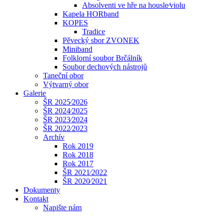
Absolventi ve hře na housle⁄violu
Kapela HORband
KOPES
Tradice
Pěvecký sbor ZVONEK
Miniband
Folklorní soubor Brčálník
Soubor dechových nástrojů
Taneční obor
Výtvarný obor
Galerie
ŠR 2025⁄2026
ŠR 2024⁄2025
ŠR 2023⁄2024
ŠR 2022⁄2023
Archív
Rok 2019
Rok 2018
Rok 2017
ŠR 2021⁄2022
ŠR 2020⁄2021
Dokumenty
Kontakt
Napište nám