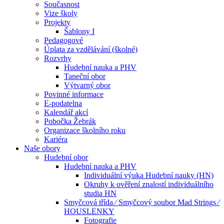
Současnost
Vize školy
Projekty
Šablony I
Pedagogové
Úplata za vzdělávání (školné)
Rozvrhy
Hudební nauka a PHV
Taneční obor
Výtvarný obor
Povinné informace
E-podatelna
Kalendář akcí
Pobočka Žebrák
Organizace školního roku
Kariéra
Naše obory
Hudební obor
Hudební nauka a PHV
Individuální výuka Hudební nauky (HN)
Okruhy k ověření znalostí individuálního
studia HN
Smyčcová třída ⁄ Smyčcový soubor Mad Strings ⁄
HOUSLENKY
Fotografie