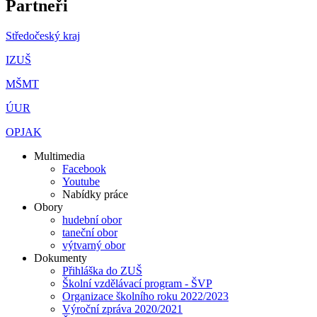
Partneři
Středočeský kraj
IZUŠ
MŠMT
ÚUR
OPJAK
Multimedia
Facebook
Youtube
Nabídky práce
Obory
hudební obor
taneční obor
výtvarný obor
Dokumenty
Přihláška do ZUŠ
Školní vzdělávací program - ŠVP
Organizace školního roku 2022/2023
Výroční zpráva 2020/2021