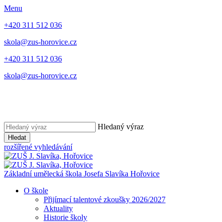
Menu
+420 311 512 036
skola@zus-horovice.cz
+420 311 512 036
skola@zus-horovice.cz
Hledaný výraz
Hledat
rozšířené vyhledávání
Základní umělecká škola Josefa Slavíka Hořovice
O škole
Přijímací talentové zkoušky 2026/2027
Aktuality
Historie školy