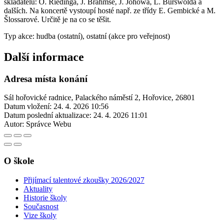
skladatelů: O. Riedinga, J. Brahmse, J. Johowa, L. Burswolda a
dalších. Na koncertě vystoupí hosté např. ze třídy E. Gembické a M.
Šlossarové. Určitě je na co se těšit.
Typ akce: hudba (ostatní), ostatní (akce pro veřejnost)
Další informace
Adresa místa konání
Sál hořovické radnice, Palackého náměstí 2, Hořovice, 26801
Datum vložení:
24. 4. 2026 10:56
Datum poslední aktualizace:
24. 4. 2026 11:01
Autor:
Správce Webu
O škole
Přijímací talentové zkoušky 2026/2027
Aktuality
Historie školy
Současnost
Vize školy